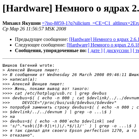
[Hardware] Немного о ядрах 2.6.
Михаил Якушин
=?iso-8859-1?q?silicium_=CE=C1_altlinux=2Er
Ср Мар 26 11:56:57 MSK 2008
Предыдущее сообщение:
[Hardware] Немного о ядрах 2.6.18
Следующее сообщение:
[Hardware] Немного о ядрах 2.6.18-
Сообщения, упорядоченные по:
[ дате ]
[ дискуссии ]
[ т
Шишков Евгений wrote:

>
>>
>>
>>>
>>>>
>>>>
>>>
>>>
>>
>>
>>
>>
>>
>>
>>