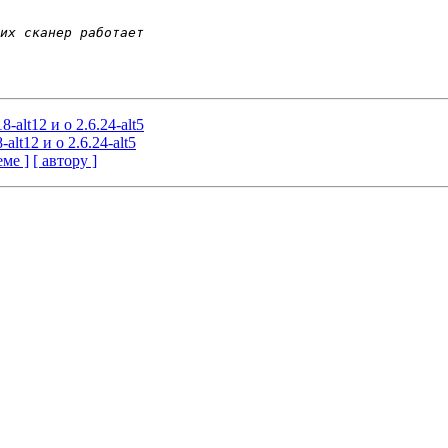
-alt12 и о 2.6.24-alt5
alt12 и о 2.6.24-alt5
еме ]
[ автору ]