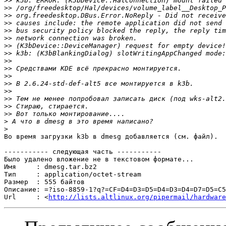
>>
>>
>>
>>
>>
>>
>>
>>
>>
>>
>>
>>
>>
>>
>>
>>
>
>
Во время загрузки k3b в dmesg добавляется (см. файл).

----------- следующая часть -----------

Было удалено вложение не в текстовом формате...

Имя     : dmesg.tar.bz2

Тип     : application/octet-stream

Размер  : 555 байтов

Описание: =?iso-8859-1?q?=CF=D4=D3=D5=D4=D3=D4=D7=D5=C5
Url     : <
http://lists.altlinux.org/pipermail/hardware