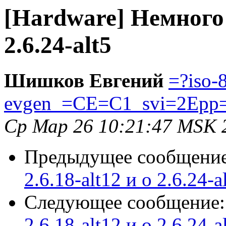
[Hardware] Немного о
2.6.24-alt5
Шишков Евгений
=?iso-
evgen_=CE=C1_svi=2Epp
Ср Мар 26 10:21:47 MSK 
Предыдущее сообщени
2.6.18-alt12 и о 2.6.24-a
Следующее сообщение
2.6.18-alt12 и о 2.6.24-a