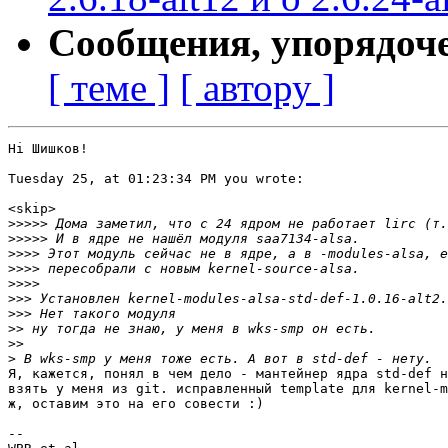
Сообщения, упорядоч
[ теме ]
[ автору ]
Hi Шишков!

Tuesday 25, at 01:23:34 PM you wrote:

<skip>

>>>>>
>>>>>
>>>>
>>>>
>>>>
>>>
>>>
>>
>>
>
Я, кажется, понял в чем дело - мантейнер ядра std-def н
взять у меня из git. исправленный template для kernel-m
ж, оставим это на его совести :)

-- 
