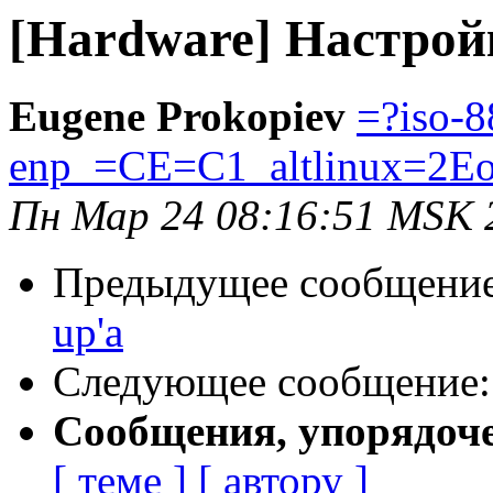
[Hardware] Настройк
Eugene Prokopiev
=?iso-8
enp_=CE=C1_altlinux=2Eo
Пн Мар 24 08:16:51 MSK 
Предыдущее сообщени
up'а
Следующее сообщение
Сообщения, упорядоч
[ теме ]
[ автору ]