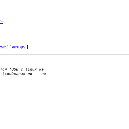
?=
еме ]
[ автору ]