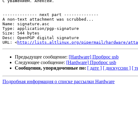
С уважением. Алексей.

-------------- next part --------------

A non-text attachment was scrubbed...

Name: signature.asc

Type: application/pgp-signature

Size: 544 bytes

Desc: OpenPGP digital signature

URL: <
http://lists.altlinux.org/pipermail/hardware/atta
Предыдущее сообщение:
[Hardware] Проброс usb
Следующее сообщение:
[Hardware] Проброс usb
Сообщения, упорядоченные по:
[ дате ]
[ дискуссии ]
[ т
Подробная информация о списке рассылки Hardware