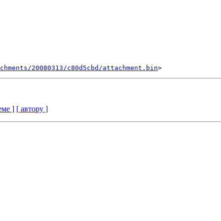
chments/20080313/c80d5cbd/attachment.bin
еме ]
[ автору ]