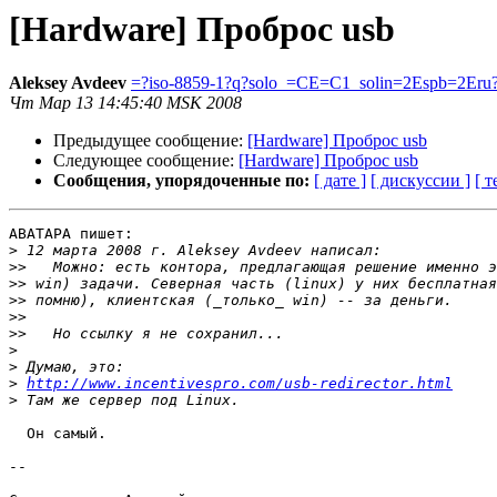
[Hardware] Проброс usb
Aleksey Avdeev
=?iso-8859-1?q?solo_=CE=C1_solin=2Espb=2Eru
Чт Мар 13 14:45:40 MSK 2008
Предыдущее сообщение:
[Hardware] Проброс usb
Следующее сообщение:
[Hardware] Проброс usb
Сообщения, упорядоченные по:
[ дате ]
[ дискуссии ]
[ т
ABATAPA пишет:

>
>>
>>
>>
>>
>>
>
>
>
http://www.incentivespro.com/usb-redirector.html
>
  Он самый.

-- 
