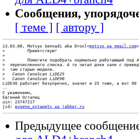
Сообщения, упорядоч
[ теме ]
[ автору ]
13.03.08, Motsyo Gennadi aka Drool<
motsyo на gmail.com
>
>
>
>
>
>
>
>
LiDE30 работает безупречно, значит и 25 тоже, а вот 90 
-- 

С уважением,

Евгений Остапец

uin: 23747217

jid: 
eugene_ostapets на jabber.ru
Предыдущее сообщени