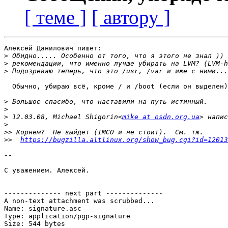
[ теме ]
[ автору ]
Алексей Данилович пишет:

>
>
>
  Обычно, убираю всё, кроме / и /boot (если он выделен)
>
>
>
 12.03.08, Michael Shigorin<
mike at osdn.org.ua
>
>>
>>
https://bugzilla.altlinux.org/show_bug.cgi?id=12013
-- 

С уважением. Алексей.

-------------- next part --------------

A non-text attachment was scrubbed...

Name: signature.asc

Type: application/pgp-signature

Size: 544 bytes
