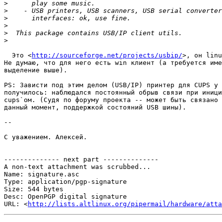
>
>
>
>
>
>
  Это <
http://sourceforge.net/projects/usbip/
>, он linu
Не думаю, что для него есть win клиент (а требуется име
выделение выше).

PS: Зависти под этим делом (USB/IP) принтер для CUPS у 
получилось: наблюдался постоянный обрыв связи при иници
cups`ом. (Судя по форуму проекта -- может быть связано 
данный момент, поддержкой состояний USB шины).

-- 

С уважением. Алексей.

-------------- next part --------------

A non-text attachment was scrubbed...

Name: signature.asc

Type: application/pgp-signature

Size: 544 bytes

Desc: OpenPGP digital signature

URL: <
http://lists.altlinux.org/pipermail/hardware/atta