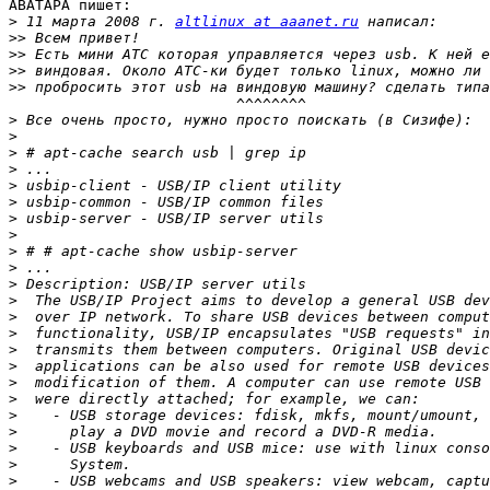
ABATAPA пишет:

>
 11 марта 2008 г. 
altlinux at aaanet.ru
>>
>>
>>
>>
                          ^^^^^^^^

>
>
>
>
>
>
>
>
>
>
>
>
>
>
>
>
>
>
>
>
>
>
>