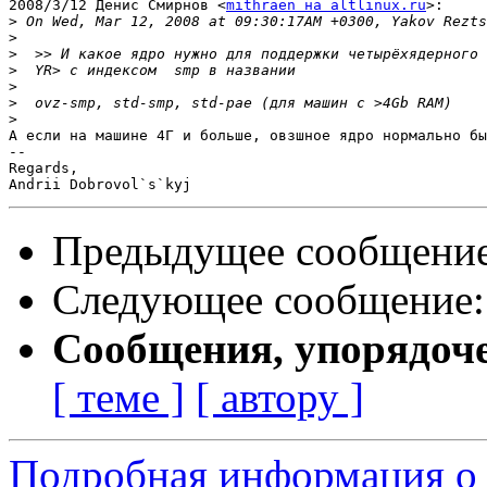
2008/3/12 Денис Смирнов <
mithraen на altlinux.ru
>:

>
>
>
>
>
>
>
А если на машине 4Г и больше, овзшное ядро нормально бы
-- 

Regards,

Предыдущее сообщени
Следующее сообщение
Сообщения, упорядоч
[ теме ]
[ автору ]
Подробная информация о 