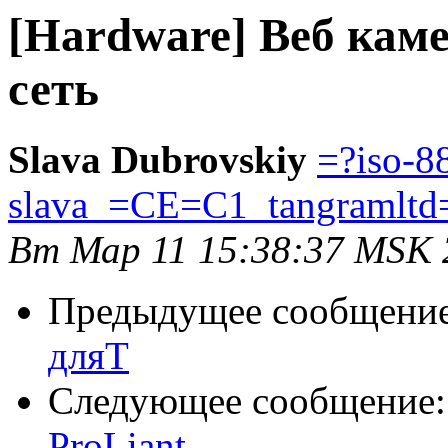
[Hardware] Веб кам
сеть
Slava Dubrovskiy
=?iso-8
slava_=CE=C1_tangramlt
Вт Мар 11 15:38:37 MSK 
Предыдущее сообщени
дляT
Следующее сообщение
ProLiant