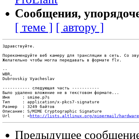
Сообщения, упорядоч
[ теме ]
[ автору ]
Здравствуйте.

Порекомендуйте веб камеру для трансляции в сеть. Со зву
Желательно чтобы могла передавать в формате flv.

-- 

WBR,

Dubrovskiy Vyacheslav

----------- следующая часть -----------

Было удалено вложение не в текстовом формате...

Имя     : smime.p7s

Тип     : application/x-pkcs7-signature

Размер  : 3249 байтов

Описание: S/MIME Cryptographic Signature

Url     : <
http://lists.altlinux.org/pipermail/hardware
Предыдущее сообщени