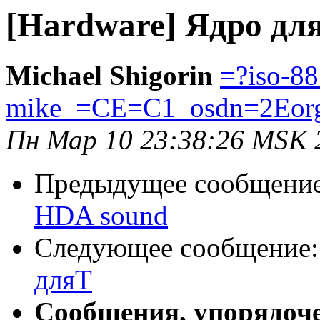
[Hardware] Ядро для
Michael Shigorin
=?iso-8
mike_=CE=C1_osdn=2Eor
Пн Мар 10 23:38:26 MSK 
Предыдущее сообщени
HDA sound
Следующее сообщение
дляT
Сообщения, упорядоч