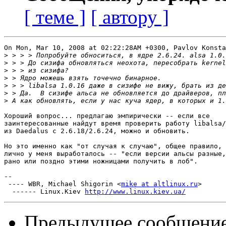
[ теме ]
[ автору ]
On Mon, Mar 10, 2008 at 02:22:28AM +0300, Pavlov Konsta
>
>
>
>
>
>
>
Хороший вопрос... предлагаю эмпирически -- если все

заинтересованные найдут время проверить работу libalsa/
из Daedalus с 2.6.18/2.6.24, можно и обновить.

Но это именно как "от случая к случаю", общее правило, 
лично у меня выработалось -- "если версии альсы разные,
рано или поздно этими ножницами получить в лоб".

-- 

 ---- WBR, Michael Shigorin <
mike at altlinux.ru
>

  ------ Linux.Kiev 
http://www.linux.kiev.ua/
Предыдущее сообщени