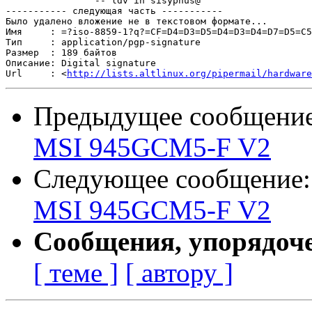
		-- ldv in sisyphus@

----------- следующая часть -----------

Было удалено вложение не в текстовом формате...

Имя     : =?iso-8859-1?q?=CF=D4=D3=D5=D4=D3=D4=D7=D5=C5
Тип     : application/pgp-signature

Размер  : 189 байтов

Описание: Digital signature

Url     : <
http://lists.altlinux.org/pipermail/hardware
Предыдущее сообщени
MSI 945GCM5-F V2
Следующее сообщение
MSI 945GCM5-F V2
Сообщения, упорядоч
[ теме ]
[ автору ]