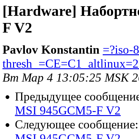
[Hardware] Набортн
F V2
Pavlov Konstantin
=?iso-
thresh_=CE=C1_altlinux=
Вт Мар 4 13:05:25 MSK 2
Предыдущее сообщени
MSI 945GCM5-F V2
Следующее сообщение
MSI 945GCM5-F V2