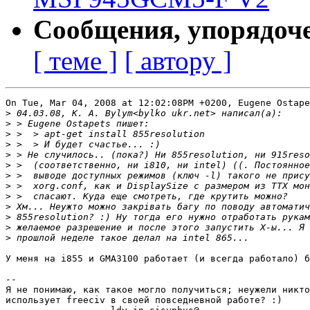
Сообщения, упорядоч
[ теме ]
[ автору ]
On Tue, Mar 04, 2008 at 12:02:08PM +0200, Eugene Ostape
>
>
>
>
>
>
>
>
>
>
>
>
>
У меня на i855 и GMA3100 работает (и всегда работало) б
-- 

Я не понимаю, как такое могло получиться; неужели никто
использует freeciv в своей повседневной работе? :)
