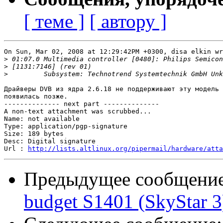
[ теме ]
[ автору ]
On Sun, Mar 02, 2008 at 12:29:42PM +0300, disa elkin wr
>
>
>
Драйверы DVB из ядра 2.6.18 не поддерживают эту модель 
появилась позже.

-------------- next part --------------

A non-text attachment was scrubbed...

Name: not available

Type: application/pgp-signature

Size: 189 bytes

Desc: Digital signature

Url : 
http://lists.altlinux.org/pipermail/hardware/atta
Предыдущее сообщени
budget S1401 (SkyStar 3