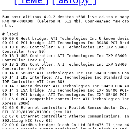
Был взят altlinux-4.0.2-desktop-i586-live-cd.iso и запу
R40 NP-R40K00F (Celeron M, 512 Mb). Оригинально там сто
ntfs.

# lspci

00:00.0 Host bridge: ATI Technologies Inc Unknown devic
00:01.0 PCI bridge: ATI Technologies Inc RS480 PCI Brid
00:13.0 USB Controller: ATI Technologies Inc IXP SB400 
Controller (rev 80)

00:13.1 USB Controller: ATI Technologies Inc IXP SB400 
Controller (rev 80)

00:13.2 USB Controller: ATI Technologies Inc IXP SB400 
Controller (rev 80)

00:14.0 SMBus: ATI Technologies Inc IXP SB400 SMBus Con
00:14.1 IDE interface: ATI Technologies Inc Standard Du
IDE Controller ATI (rev 80)

00:14.2 Audio device: ATI Technologies Inc SB450 HDA Au
00:14.3 ISA bridge: ATI Technologies Inc IXP SB400 PCI-
00:14.4 PCI bridge: ATI Technologies Inc IXP SB400 PCI-
01:05.0 VGA compatible controller: ATI Technologies Inc
Xpress 200M]

02:05.0 Ethernet controller: Realtek Semiconductor Co.,
RTL-8139/8139C/8139C+ (rev 10)

02:07.0 Ethernet controller: Atheros Communications, In
802.11abg NIC (rev 01)

02:09.0 CardBus bridge: Ricoh Co Ltd RL5c476 II (rev b4