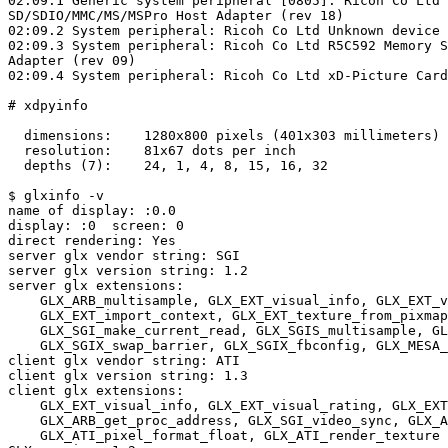
02:09.1 Generic system peripheral [0805]: Ricoh Co Ltd 
SD/SDIO/MMC/MS/MSPro Host Adapter (rev 18)

02:09.2 System peripheral: Ricoh Co Ltd Unknown device 
02:09.3 System peripheral: Ricoh Co Ltd R5C592 Memory S
Adapter (rev 09)

02:09.4 System peripheral: Ricoh Co Ltd xD-Picture Card
# xdpyinfo

  dimensions:    1280x800 pixels (401x303 millimeters)

  resolution:    81x67 dots per inch

  depths (7):    24, 1, 4, 8, 15, 16, 32

$ glxinfo -v

name of display: :0.0

display: :0  screen: 0

direct rendering: Yes

server glx vendor string: SGI

server glx version string: 1.2

server glx extensions:

    GLX_ARB_multisample, GLX_EXT_visual_info, GLX_EXT_v
    GLX_EXT_import_context, GLX_EXT_texture_from_pixmap
    GLX_SGI_make_current_read, GLX_SGIS_multisample, GL
    GLX_SGIX_swap_barrier, GLX_SGIX_fbconfig, GLX_MESA_
client glx vendor string: ATI

client glx version string: 1.3

client glx extensions:

    GLX_EXT_visual_info, GLX_EXT_visual_rating, GLX_EXT
    GLX_ARB_get_proc_address, GLX_SGI_video_sync, GLX_A
    GLX_ATI_pixel_format_float, GLX_ATI_render_texture
