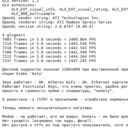
GLX version: 1.2

GLX extensions:

    GLX_EXT_visual_info, GLX_EXT_visual_rating, GLX_EXT
    GLX_ARB_multisample

OpenGL vendor string: ATI Technologies Inc.

OpenGL renderer string: ATI Radeon Xpress Series

OpenGL version string: 2.0.6747 (8.40.4)

$ glxgears

7005 frames in 5.0 seconds = 1400.864 FPS

7218 frames in 5.0 seconds = 1443.556 FPS

7218 frames in 5.0 seconds = 1443.543 FPS

7208 frames in 5.0 seconds = 1441.599 FPS

7222 frames in 5.0 seconds = 1444.264 FPS

7237 frames in 5.0 seconds = 1447.245 FPS

Дисплей корректно показал 1280x800 при выставленной при
опции Video 'Auto'

Звук работает - OK. Atheros WiFi - OK. Ethernet карточк
Работают Functional Keys, что очень приятно, удобно рег
яркость и громкость прямо с клавиатуры, "налету".

$ powersave -u (STR) и просыпание - отработало нормальн
Теперь немного незначительного негатива.

Modem - не работает, его не видно. Копать - не было вре
Нет synaptic (возможно так надо, фича?).

Нет доступа к ntfs из под простого пользователя, хотя о