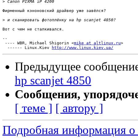
>
Фирменный кэноновский драйвер уже завёлся?

>
Вот с чем не сталкивался.

-- 

 ---- WBR, Michael Shigorin <
mike at altlinux.ru
>

  ------ Linux.Kiev 
http://www.linux.kiev.ua/
Предыдущее сообщени
hp scanjet 4850
Сообщения, упорядоч
[ теме ]
[ автору ]
Подробная информация о 