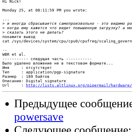
Hi Nick!

Monday 25, at 08:11:59 PM you wrote:

...

>
>
>
покажите вывод

cat /sys/devices/system/cpu/cpu0/cpufreq/scaling_govern
-- 

WBR et al.

----------- следущая часть -----------

Было удалено вложение не в текстовом формате...

Имя     : отсутствует

Тип     : application/pgp-signature

Размер  : 189 байтов

Описание: Digital signature

Url     : 
http://lists.altlinux.org/pipermail/hardware/
Предыдущее сообщени
powersave
Следующее сообщение