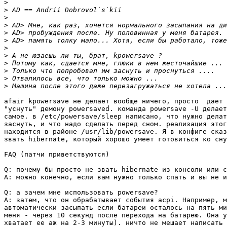
>
>
>
>
>
>
>
>
>
>
>
>
afair kpowersave не делает вообще ничего, просто  дает 
"уснуть" демону powersaved. команда powersave -U делает
самое. в /etc/powersave/sleep написано, что нужно делат
заснуть, и что надо сделать перед сном. реализация этог
находится в районе /usr/lib/powersave. Я в конфиге сказ
звать hibernate, который хорошо умеет готовиться ко сну
FAQ (патчи приветствуются)

Q: почему бы просто не звать hibernate из консоли или с
A: можно конечно, если вам нужно только спать и вы не и
Q: а зачем мне использовать powersave?

A: затем, что он обрабатывает события acpi. Например, м
автоматически засыпать если батареи осталось на пять ми
меня - через 10 секунд после перехода на батарею. Она у
хватает ее аж на 2-3 минуты). ничто не мешает написать 