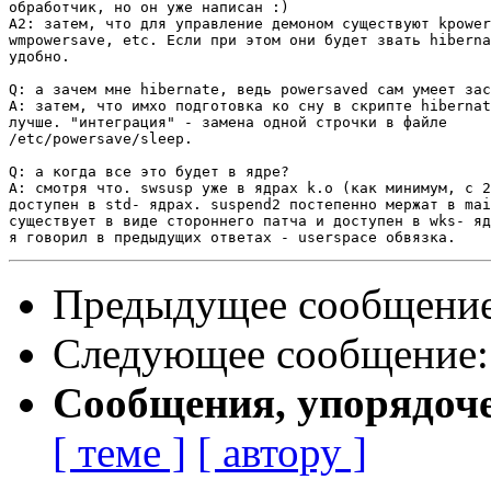
обработчик, но он уже написан :)

A2: затем, что для управление демоном существуют kpower
wmpowersave, etc. Если при этом они будет звать hiberna
удобно.

Q: а зачем мне hibernate, ведь powersaved сам умеет зас
A: затем, что имхо подготовка ко сну в скрипте hibernat
лучше. "интеграция" - замена одной строчки в файле

/etc/powersave/sleep.

Q: а когда все это будет в ядре?

A: смотря что. swsusp уже в ядрах k.o (как минимум, с 2
доступен в std- ядрах. suspend2 постепенно мержат в mai
существует в виде стороннего патча и доступен в wks- яд
Предыдущее сообщени
Следующее сообщение
Сообщения, упорядоч
[ теме ]
[ автору ]