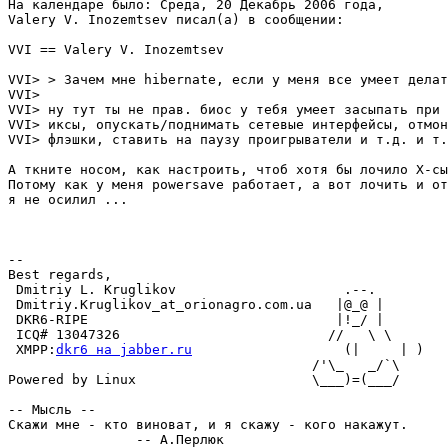
На календаре было: Среда, 20 Декабрь 2006 года,

Valery V. Inozemtsev писал(а) в сообщении: 

VVI == Valery V. Inozemtsev

VVI> > Зачем мне hibernate, если у меня все умеет делат
VVI> 

VVI> ну тут ты не прав. биос у тебя умеет засыпать при 
VVI> иксы, опускать/поднимать сетевые интерфейсы, отмон
VVI> флэшки, ставить на паузу проигрыватели и т.д. и т.
А ткните носом, как настроить, чтоб хотя бы лочило Х-сы
Потому как у меня powersave работает, а вот лочить и от
я не осилил ...

--

Best regards,

 Dmitriy L. Kruglikov                     .--.

 Dmitriy.Kruglikov_at_orionagro.com.ua   |@_@ |

 DKR6-RIPE                               |!_/ |

 ICQ# 13047326                          //   \ \

 XMPP:
dkr6 на jabber.ru
                   (|     | )

                                      /'\_   _/`\

Powered by Linux                      \___)=(___/

-- Мысль --

Скажи мне - кто виноват, и я скажу - кого накажут.
