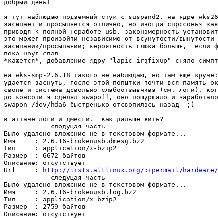
добрый день!

я тут наблюдаю подземный стук с suspend2. на ядре wks26
засыпает и просыпается отлично, но иногда спросонья зав
приводя к полной неработе usb. закономерность установит
это может произойти независимо от всунутости/вынутости 
засыпании/просыпании; вероятность глюка больше,  если ф
пока ноут спал.

*кажется*, добавление ядру "lapic irqfixup" сняло симпт
на wks-smp-2.6.18 такого не наблюдаю, но там еще круче:
удается заснуть, после этой попытки почти вся память ок
свопе и система довольно слабоотзывчива (см. логи). ког
до консоли я сделал swapoff, оно пошуршало и заработало
swapon /dev/hda6 быстренько отсвопилось назад  ;)

в аттаче логи и дмесги.  как дальше жить?

----------- следущая часть -----------

Было удалено вложение не в текстовом формате...

Имя     : 2.6.16-brokenusb.dmesg.bz2

Тип     : application/x-bzip2

Размер  : 6672 байтов

Описание: отсутствует

Url     : 
http://lists.altlinux.org/pipermail/hardware/
----------- следущая часть -----------

Было удалено вложение не в текстовом формате...

Имя     : 2.6.16-brokenusb.log.bz2

Тип     : application/x-bzip2

Размер  : 2759 байтов

Описание: отсутствует
