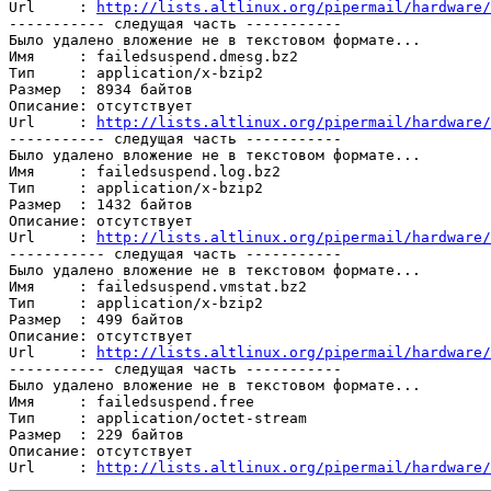
Url     : 
http://lists.altlinux.org/pipermail/hardware/
----------- следущая часть -----------

Было удалено вложение не в текстовом формате...

Имя     : failedsuspend.dmesg.bz2

Тип     : application/x-bzip2

Размер  : 8934 байтов

Описание: отсутствует

Url     : 
http://lists.altlinux.org/pipermail/hardware/
----------- следущая часть -----------

Было удалено вложение не в текстовом формате...

Имя     : failedsuspend.log.bz2

Тип     : application/x-bzip2

Размер  : 1432 байтов

Описание: отсутствует

Url     : 
http://lists.altlinux.org/pipermail/hardware/
----------- следущая часть -----------

Было удалено вложение не в текстовом формате...

Имя     : failedsuspend.vmstat.bz2

Тип     : application/x-bzip2

Размер  : 499 байтов

Описание: отсутствует

Url     : 
http://lists.altlinux.org/pipermail/hardware/
----------- следущая часть -----------

Было удалено вложение не в текстовом формате...

Имя     : failedsuspend.free

Тип     : application/octet-stream

Размер  : 229 байтов

Описание: отсутствует

Url     : 
http://lists.altlinux.org/pipermail/hardware/