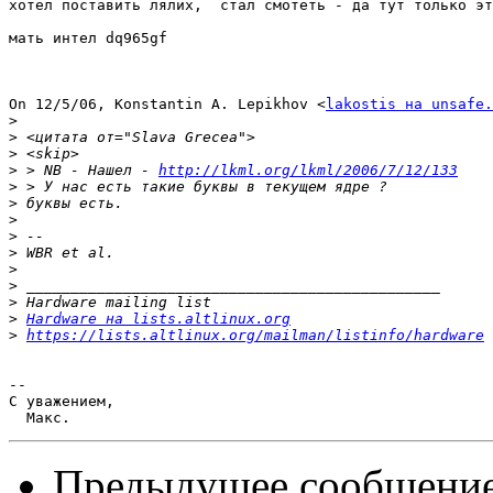
хотел поставить лялих,  стал смотеть - да тут только эт
мать интел dq965gf

On 12/5/06, Konstantin A. Lepikhov <
lakostis на unsafe.
>
>
>
>
 > NB - Нашел - 
http://lkml.org/lkml/2006/7/12/133
>
>
>
>
>
>
>
>
>
Hardware на lists.altlinux.org
>
https://lists.altlinux.org/mailman/listinfo/hardware
-- 

С уважением,

Предыдущее сообщени