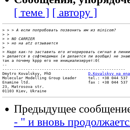
[ теме ]
[ автору ]
>
>
>
>
>
>
>
так а почему kppp его не инициализирует:0(

-- 

-----------------------------------------------------

Dmytro Kovalskyy, PhD                
D.Kovalskyy на ena
Molecular Modelling Group Leader     tel.: +38 044 537 
Enamine ltd.                         fax : +38 044 537 
23, Matrosova str.  

Предыдущее сообщени
- " и вновь продолжается