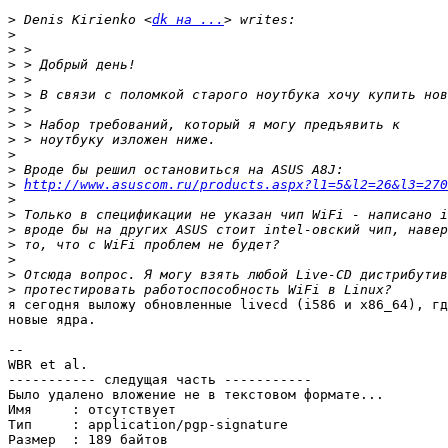
>
 Denis Kirienko <
dk на ...
>
>
>
>
>
>
>
>
>
>
>
http://www.asuscom.ru/products.aspx?l1=5&l2=26&l3=27
>
>
>
>
>
>
>
я сегодня выложу обновленные livecd (i586 и x86_64), гд
новые ядра.

-- 

WBR et al.

----------- следущая часть -----------

Было удалено вложение не в текстовом формате...

Имя     : отсутствует

Тип     : application/pgp-signature

Размер  : 189 байтов
