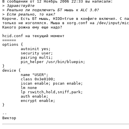
В сообщении от 12 Ноябрь 2006 22:33 вы написали:

>
>
>
Короче. Есть БТ мышь, HIDD=true в конфиге включил. С па
только не изголялся. Мыша в xorg.conf на /dev/input/mic
Какого рожна ему еще надо?

hcid.conf на текущий момент

======

options {

        autoinit yes;

        security user;

        pairing multi;

        pin_helper /usr/bin/bluepin;

}

device {

        name "USER";

        class 0x3e0100;

        iscan enable; pscan enable;

        lm none

        lp rswitch,hold,sniff,park;

        auth enable;

        encrypt enable;

}

-- 
