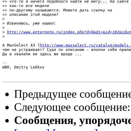
>>
>>
>>
>>
>
>
>
>
http://www.enternote.ru/index.php?d=b&di=&id=102&idun
>
А MaxSelect A3 (
http://www.maxselect.ru/catalog/models.
чем не устраивает? Судя по описанию - вполне себе прили
Да и хвалили ее здесь же вроде ...

-- 

WBR, Dmitry Lebkov

Предыдущее сообщени
Следующее сообщение
Сообщения, упорядоч