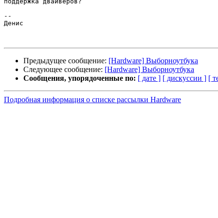
поддержка двайверов?

--

Денис

Предыдущее сообщение:
[Hardware] Выборноутбука
Следующее сообщение:
[Hardware] Выборноутбука
Сообщения, упорядоченные по:
[ дате ]
[ дискуссии ]
[ т
Подробная информация о списке рассылки Hardware