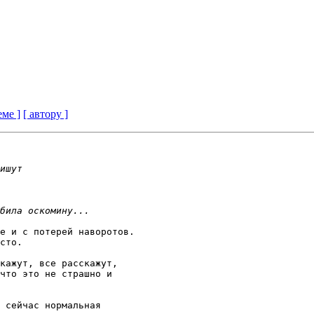
еме ]
[ автору ]
е и с потерей наворотов.

сто.

кажут, все расскажут,

что это не страшно и

 сейчас нормальная
