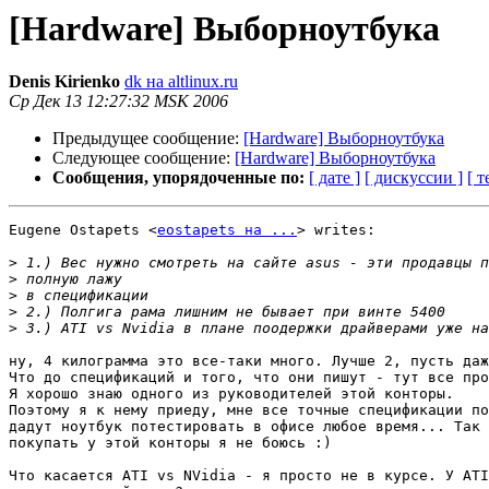
[Hardware] Выборноутбука
Denis Kirienko
dk на altlinux.ru
Ср Дек 13 12:27:32 MSK 2006
Предыдущее сообщение:
[Hardware] Выборноутбука
Следующее сообщение:
[Hardware] Выборноутбука
Сообщения, упорядоченные по:
[ дате ]
[ дискуссии ]
[ т
Eugene Ostapets <
eostapets на ...
> writes:

>
>
>
>
>
ну, 4 килограмма это все-таки много. Лучше 2, пусть даж
Что до спецификаций и того, что они пишут - тут все про
Я хорошо знаю одного из руководителей этой конторы.

Поэтому я к нему приеду, мне все точные спецификации по
дадут ноутбук потестировать в офисе любое время... Так 
покупать у этой конторы я не боюсь :)

Что касается ATI vs NVidia - я просто не в курсе. У ATI