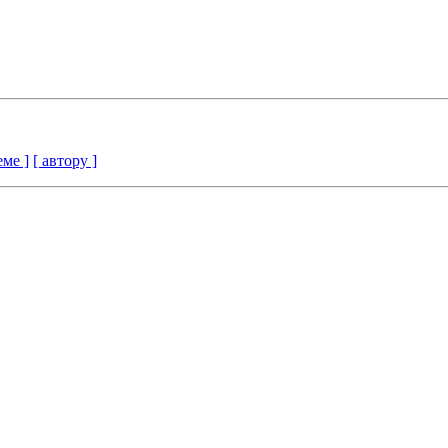
еме ]
[ автору ]