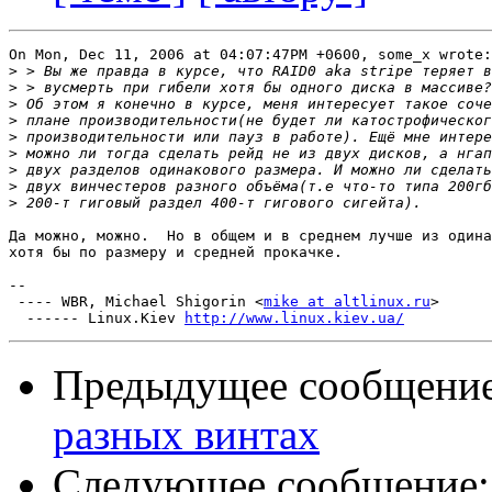
On Mon, Dec 11, 2006 at 04:07:47PM +0600, some_x wrote:

>
>
>
>
>
>
>
>
>
Да можно, можно.  Но в общем и в среднем лучше из одина
хотя бы по размеру и средней прокачке.

-- 

 ---- WBR, Michael Shigorin <
mike at altlinux.ru
>

  ------ Linux.Kiev 
http://www.linux.kiev.ua/
Предыдущее сообщени
разных винтах
Следующее сообщение