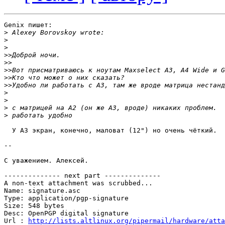
Genix пишет:

>
>
>
>>
>>
>>
>>
>>
>
>
>
>
  У A3 экран, конечно, маловат (12") но очень чёткий.

-- 

С уважением. Алексей.

-------------- next part --------------

A non-text attachment was scrubbed...

Name: signature.asc

Type: application/pgp-signature

Size: 548 bytes

Desc: OpenPGP digital signature

Url : 
http://lists.altlinux.org/pipermail/hardware/atta