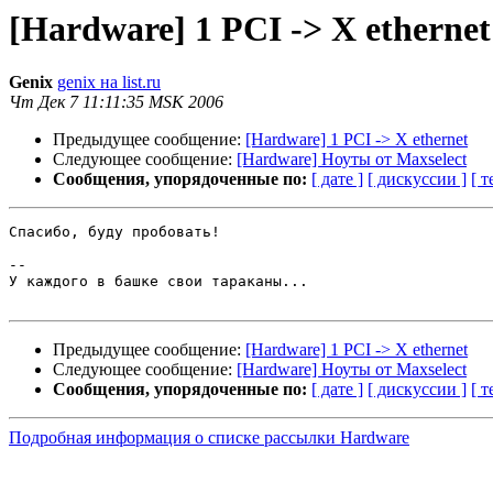
[Hardware] 1 PCI -> X ethernet
Genix
genix на list.ru
Чт Дек 7 11:11:35 MSK 2006
Предыдущее сообщение:
[Hardware] 1 PCI -> X ethernet
Следующее сообщение:
[Hardware] Ноуты от Maxselect
Сообщения, упорядоченные по:
[ дате ]
[ дискуссии ]
[ т
Спасибо, буду пробовать!

-- 

У каждого в башке свои тараканы...

Предыдущее сообщение:
[Hardware] 1 PCI -> X ethernet
Следующее сообщение:
[Hardware] Ноуты от Maxselect
Сообщения, упорядоченные по:
[ дате ]
[ дискуссии ]
[ т
Подробная информация о списке рассылки Hardware