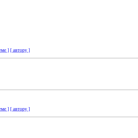
еме ]
[ автору ]
еме ]
[ автору ]