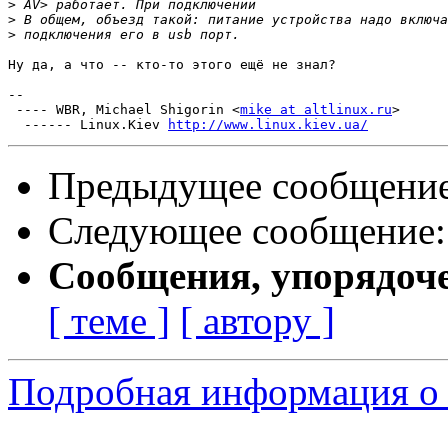
>
>
>
Ну да, а что -- кто-то этого ещё не знал?

-- 

 ---- WBR, Michael Shigorin <
mike at altlinux.ru
>

  ------ Linux.Kiev 
http://www.linux.kiev.ua/
Предыдущее сообщени
Следующее сообщение
Сообщения, упорядоч
[ теме ]
[ автору ]
Подробная информация о 