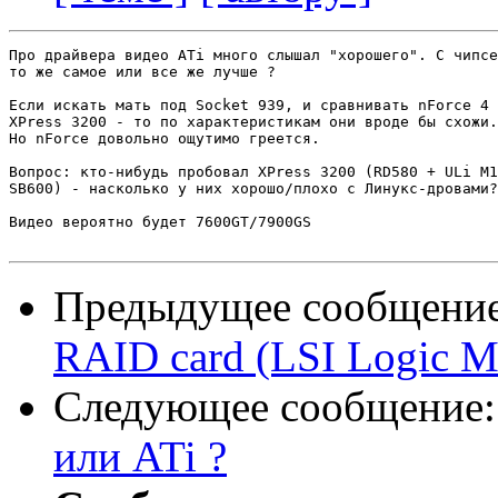
Про драйвера видео ATi много слышал "хорошего". С чипсе
то же самое или все же лучше ?

Если искать мать под Socket 939, и сравнивать nForce 4 
XPress 3200 - то по характеристикам они вроде бы схожи.

Но nForce довольно ощутимо греется.

Вопрос: кто-нибудь пробовал XPress 3200 (RD580 + ULi M1
SB600) - насколько у них хорошо/плоxо с Линукс-дровами?

Видеo вероятно будет 7600GT/7900GS

Предыдущее сообщени
RAID card (LSI Logic 
Следующее сообщение
или ATi ?