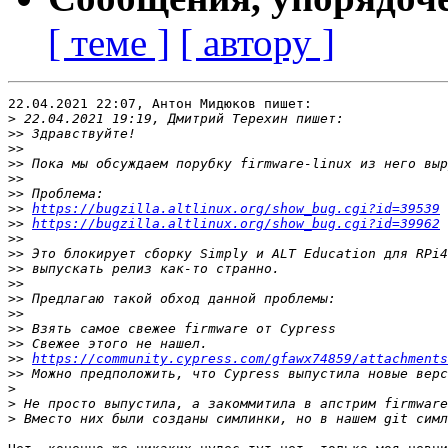
[ теме ]
[ автору ]
22.04.2021 22:07, Антон Мидюков пишет:

>
>>
>>
>>
>>
>>
>>
https://bugzilla.altlinux.org/show_bug.cgi?id=39539
>>
https://bugzilla.altlinux.org/show_bug.cgi?id=39962
>>
>>
>>
>>
>>
>>
>>
>>
>>
https://community.cypress.com/gfawx74859/attachments
>>
>
>
>