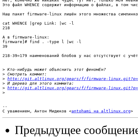
Нет, конечно же никаких чудес тут нет, только моя невни
Это файл WHENCE содержит информацию о файлах, в том чис
Наш пакет firmware-linux лишён этого множества симлинко
cat WHENCE |grep Link: |wc -l

218

А в firmware-linux:

firmware]# find . -type l |wc -l

39

218-39=179 наименований блобов у нас отсутствует с учёт
>
>
>
http://git.altlinux.org/gears/f/firmware-linux.git?p=
>
>
http://git.altlinux.org/gears/f/firmware-linux.git?p=
>
-- 

С уважением, Антон Мидюков <
antohami на altlinux.org
Предыдущее сообщени