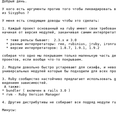
Добрый день.

У кого есть аргументы против того чтобы ликвидировать в
из Sisyphus ?

У меня есть следующие доводы чтобы это сделать:

1. Каждый проект основанный на ruby имеет свои требован
начиная от версия модулей, заканчивая самим интерпретат
  * теже рельсы бывают:  2.3.x и 3.0

  * разные интерпретаторы: ree, rubinius, jruby, ironru
  * версии интерпретаторов: 1.8.7, 1.9.1, 1.9.2

собирая что одно мы покрываем только маленькую часть де
проектов, если вообще что-то покрываем.

2. Модули довольно быстро устаревают для сизифа, и нево
универсальных модулей которые бы подходили для всех про
3. Rubу сообщество настойчиво предлагает использовать g
ведением зависимостей.

 А также:

* bundler ( включен в rails 3.0 )

* rvm - Ruby Version Manager

4. Другие дистрибутивы не собирают все подряд модули ru
Минусы:
