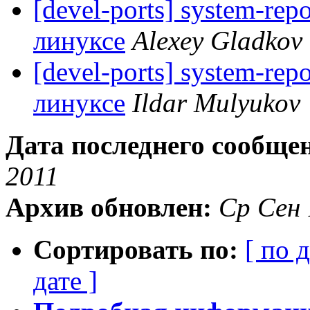
[devel-ports] system-re
линуксе
Alexey Gladkov
[devel-ports] system-re
линуксе
Ildar Mulyukov
Дата последнего сообще
2011
Архив обновлен:
Ср Сен 
Сортировать по:
[ по 
дате ]