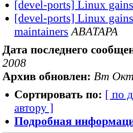
[devel-ports] Linux gain
[devel-ports] Linux gai
maintainers
ABATAPA
Дата последнего сообще
2008
Архив обновлен:
Вт Окт
Сортировать по:
[ по 
автору ]
Подробная информация