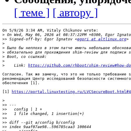
[ теме ]
[ автору ]
On 5/9/26 3:34 AM, Vitaly Chikunov wrote:

>
>>
 Signed-off-by: Egor Ignatov <
egori at altlinux.org
>
>
>
>
>
>
    Link: 
https://github.com/rhboot/shim-review#how-do
Согласен. Так же замечу, что это не только требование s
рекомендация Центр исследований безопасности системного
обеспечения [1].

[1] 
https://portal.linuxtesting.ru/LVCSecureBoot.html#4
>
>>
>>
>>
>>
>>
>>