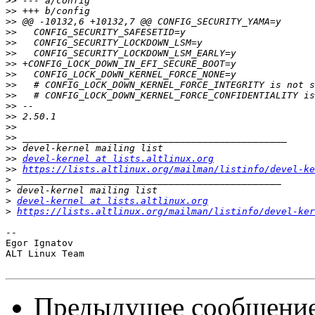
>>
>>
>>
>>
>>
>>
>>
>>
>>
>>
>>
>>
>>
>>
>>
>>
devel-kernel at lists.altlinux.org
>>
https://lists.altlinux.org/mailman/listinfo/devel-ke
>
>
>
devel-kernel at lists.altlinux.org
>
https://lists.altlinux.org/mailman/listinfo/devel-ker
-- 

Egor Ignatov

ALT Linux Team

Предыдущее сообщени