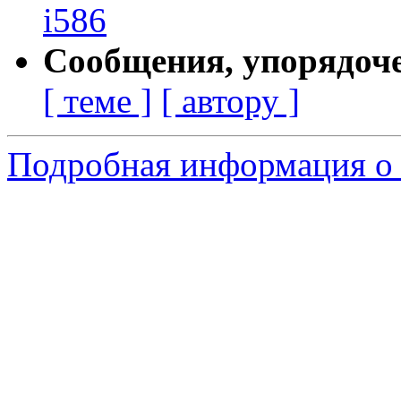
i586
Сообщения, упорядоч
[ теме ]
[ автору ]
Подробная информация о с