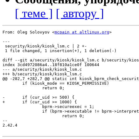
[ теме ]
[ автору ]
From: Oleg Solovyov <
mcpain at altlinux.org
>

---

 security/kiosk/kiosk_lsm.c | 2 +-

 1 file changed, 1 insertion(+), 1 deletion(-)

diff --git a/security/kiosk/kiosk_lsm.c b/security/kios
index 3cd4972086a4..18f810a1ce0f 100644

--- a/security/kiosk/kiosk_lsm.c

+++ b/security/kiosk/kiosk_lsm.c

@@ -282,7 +282,7 @@ static int kiosk_bprm_check_securit
 	if (kiosk_mode == KIOSK_PERMISSIVE)

 		return 0;

-	if (cur_uid >= 500) {

+	if (cur_uid >= 1000) {

 		bprm->secureexec = 1;

 		if (bprm->executable != bprm->interpreter)

 			return 0;

-- 

2.42.4
