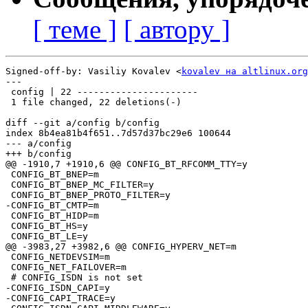
[ теме ]
[ автору ]
Signed-off-by: Vasiliy Kovalev <
kovalev на altlinux.org
---

 config | 22 ----------------------

 1 file changed, 22 deletions(-)

diff --git a/config b/config

index 8b4ea81b4f651..7d57d37bc29e6 100644

--- a/config

+++ b/config

@@ -1910,7 +1910,6 @@ CONFIG_BT_RFCOMM_TTY=y

 CONFIG_BT_BNEP=m

 CONFIG_BT_BNEP_MC_FILTER=y

 CONFIG_BT_BNEP_PROTO_FILTER=y

-CONFIG_BT_CMTP=m

 CONFIG_BT_HIDP=m

 CONFIG_BT_HS=y

 CONFIG_BT_LE=y

@@ -3983,27 +3982,6 @@ CONFIG_HYPERV_NET=m

 CONFIG_NETDEVSIM=m

 CONFIG_NET_FAILOVER=m

 # CONFIG_ISDN is not set

-CONFIG_ISDN_CAPI=y

-CONFIG_CAPI_TRACE=y
