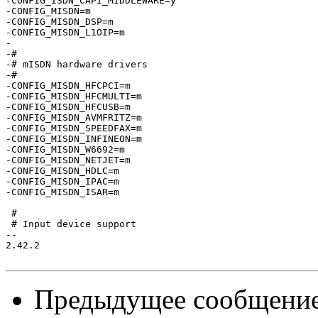
-CONFIG_ISDN_CAPI_MIDDLEWARE=y

-CONFIG_MISDN=m

-CONFIG_MISDN_DSP=m

-CONFIG_MISDN_L1OIP=m

-

-#

-# mISDN hardware drivers

-#

-CONFIG_MISDN_HFCPCI=m

-CONFIG_MISDN_HFCMULTI=m

-CONFIG_MISDN_HFCUSB=m

-CONFIG_MISDN_AVMFRITZ=m

-CONFIG_MISDN_SPEEDFAX=m

-CONFIG_MISDN_INFINEON=m

-CONFIG_MISDN_W6692=m

-CONFIG_MISDN_NETJET=m

-CONFIG_MISDN_HDLC=m

-CONFIG_MISDN_IPAC=m

-CONFIG_MISDN_ISAR=m

 #

 # Input device support

-- 

2.42.2

Предыдущее сообщени