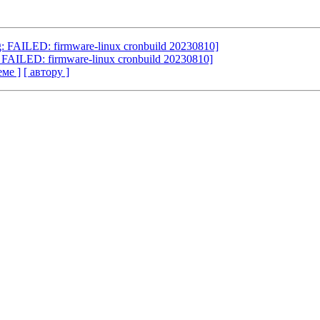
org: FAILED: firmware-linux cronbuild 20230810]
rg: FAILED: firmware-linux cronbuild 20230810]
еме ]
[ автору ]