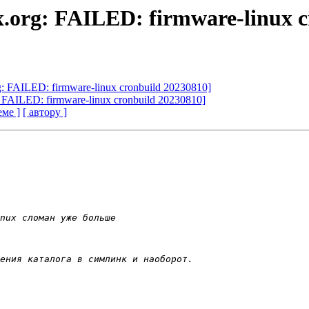
nux.org: FAILED: firmware-linux 
org: FAILED: firmware-linux cronbuild 20230810]
rg: FAILED: firmware-linux cronbuild 20230810]
еме ]
[ автору ]