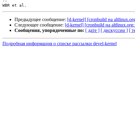
-- 

Предыдущее сообщение:
[d-kernel] [cronbuild на altlinux.
Следующее сообщение:
[d-kernel] [cronbuild на altlinux.o
Сообщения, упорядоченные по:
[ дате ]
[ дискуссии ]
[ т
Подробная информация о списке рассылки devel-kernel