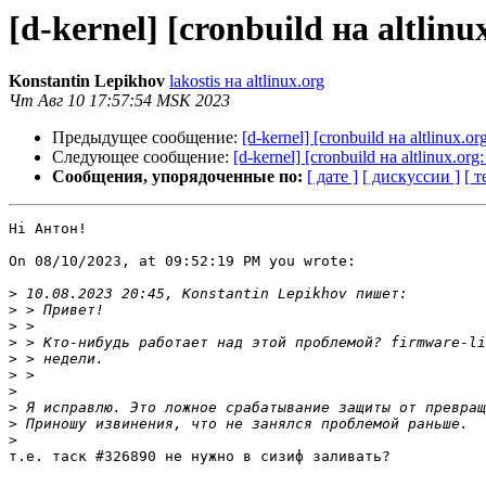
[d-kernel] [cronbuild на altli
Konstantin Lepikhov
lakostis на altlinux.org
Чт Авг 10 17:57:54 MSK 2023
Предыдущее сообщение:
[d-kernel] [cronbuild на altlinux.
Следующее сообщение:
[d-kernel] [cronbuild на altlinux.o
Сообщения, упорядоченные по:
[ дате ]
[ дискуссии ]
[ т
Hi Антон!

On 08/10/2023, at 09:52:19 PM you wrote:

>
>
>
>
>
>
>
>
>
>
т.е. таск #326890 не нужно в сизиф заливать?
