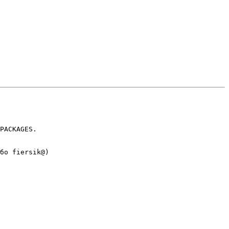
PACKAGES.

бо fiersik@)
