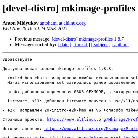
[devel-distro] mkimage-profiles 
Anton Midyukov
antohami at altlinux.org
Wed Nov 26 16:39:24 MSK 2025
Previous message:
[devel-distro] mkimage-profiles 1.8.7
Messages sorted by:
[ date ]
[ thread ]
[ subject ]
[ author ]
Здравствуйте

Доступна новая версия mkimage-profiles 1.8.8.

- initrd-bootchain: исправлена ошибка использования set
  Из-за использования set затирались ранее добавленные 
- grub: добавлена переменная GRUB_GFXMODE, в которую мо
- firmware, x11: добавлен firmware-nouveau в use/x11/no
- e2k: исправлен 20-initrd-e2k-kms на v6 (спасибо mike@
Страница проекта: 
https://www.altlinux.org/Mkimage/Prof
История анонсов: 
https://www.altlinux.org/Mkimage/Profi
git проекта: 
https://altlinux.space/mkimage-profiles/mk