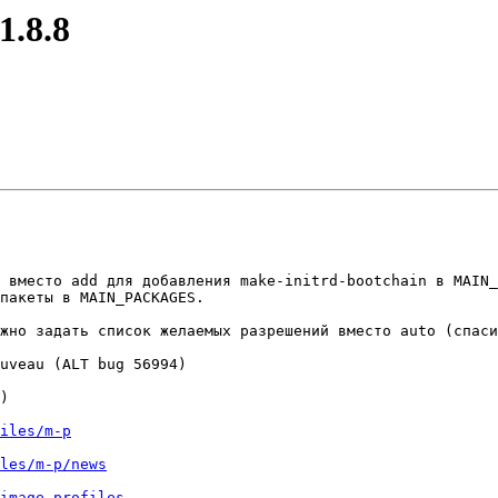
1.8.8
 вместо add для добавления make-initrd-bootchain в MAIN_
пакеты в MAIN_PACKAGES.

жно задать список желаемых разрешений вместо auto (спаси
uveau (ALT bug 56994)

)

iles/m-p
les/m-p/news
image-profiles