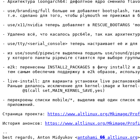
- Архитектура loongarch64: дефолтное ядро сменило flavo
- use/branding/full больше не добавляет bootsplash, так
  т.е. сделано для того, чтобы plymouth не приезжал в б
- use/x11/nvidia теперь добавляет в RESCUE_BOOTARGS 'mo
- Удалено всё, что касалось ppc64le, так как архитектур
- use/tty/<serial_console> теперь настраивает её и для 
- из use/sound/pipewire выделена подцель use/sound/pipe
  у которого пакеты pipewire ставятся при выборе группы
- e2k: перенесены INSTALL2_PACKAGES в фичу install2 и д
  тем самым обеспечив поддержку в e2k образов, использу
- live-install: для варианта установки live распаковкой
  Раньше делалось исключение для kernel-image и kernel-
	@$(call set,MAIN_KERNEL_SAVE,yes)

- перекроены списки mobile/*, выделив ещё один список m
  приложений.

Страница проекта: 
https://www.altlinux.org/Mkimage/Prof
История анонсов: 
https://www.altlinux.org/Mkimage/Profi
-- 

best regards, Anton Midyukov <
antohami �� altlinux.org
>
