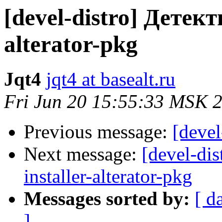
[devel-distro] Детек
alterator-pkg
Jqt4
jqt4 at basealt.ru
Fri Jun 20 15:55:33 MSK 
Previous message:
[devel
Next message:
[devel-di
installer-alterator-pkg
Messages sorted by:
[ d
]