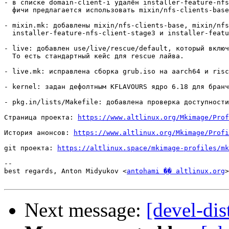
- в списке domain-client-i удалён installer-feature-nfs
  фичи предлагается использовать mixin/nfs-clients-base
- mixin.mk: добавлены mixin/nfs-clients-base, mixin/nfs
  installer-feature-nfs-client-stage3 и installer-featu
- live: добавлен use/live/rescue/default, который включ
  То есть стандартный кейс для rescue лайва.

- live.mk: исправлена сборка grub.iso на aarch64 и risc
- kernel: задан дефолтным KFLAVOURS ядро 6.18 для бранч
- pkg.in/lists/Makefile: добавлена проверка доступности
Страница проекта: 
https://www.altlinux.org/Mkimage/Prof
История анонсов: 
https://www.altlinux.org/Mkimage/Profi
git проекта: 
https://altlinux.space/mkimage-profiles/mk
-- 

best regards, Anton Midyukov <
antohami �� altlinux.org
>

Next message:
[devel-dis