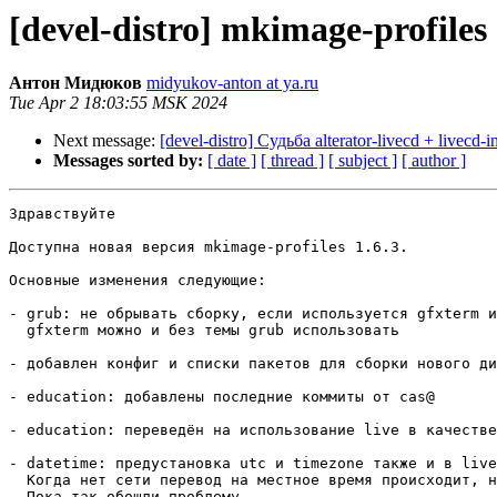
[devel-distro] mkimage-profiles 
Антон Мидюков
midyukov-anton at ya.ru
Tue Apr 2 18:03:55 MSK 2024
Next message:
[devel-distro] Судьба alterator-livecd + livecd-in
Messages sorted by:
[ date ]
[ thread ]
[ subject ]
[ author ]
Здравствуйте

Доступна новая версия mkimage-profiles 1.6.3.

Основные изменения следующие:

- grub: не обрывать сборку, если используется gfxterm и
  gfxterm можно и без темы grub использовать

- добавлен конфиг и списки пакетов для сборки нового ди
- education: добавлены последние коммиты от cas@

- education: переведён на использование live в качестве
- datetime: предустановка utc и timezone также и в live
  Когда нет сети перевод на местное время происходит, н
  Пока так обошли проблему.
