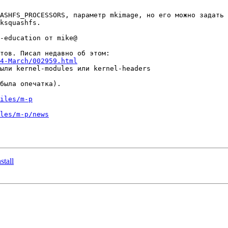
ASHFS_PROCESSORS, параметр mkimage, но его можно задать 
ksquashfs.

-education от mike@

тов. Писал недавно об этом:

4-March/002959.html
ыли kernel-modules или kernel-headers

была опечатка).

iles/m-p
les/m-p/news
stall