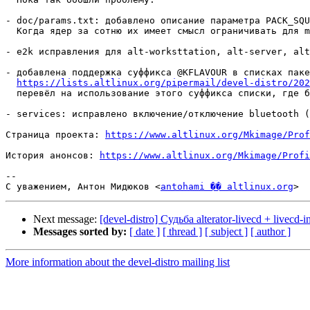
- doc/params.txt: добавлено описание параметра PACK_SQU
  Когда ядер за сотню их имеет смысл ограничивать для m
- e2k исправления для alt-worksttation, alt-server, alt
- добавлена поддержка суффикса @KFLAVOUR в списках паке
https://lists.altlinux.org/pipermail/devel-distro/202
  перевёл на использование этого суффикса списки, где б
- services: исправлено включение/отключение bluetooth (
Страница проекта: 
https://www.altlinux.org/Mkimage/Prof
История анонсов: 
https://www.altlinux.org/Mkimage/Profi
-- 

С уважением, Антон Мидюков <
antohami �� altlinux.org
Next message:
[devel-distro] Судьба alterator-livecd + livecd-in
Messages sorted by:
[ date ]
[ thread ]
[ subject ]
[ author ]
More information about the devel-distro mailing list