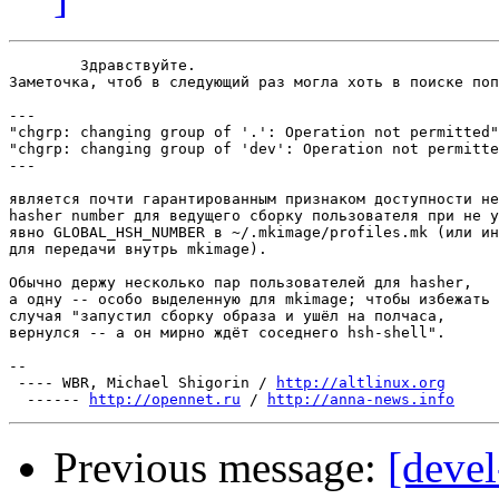
	Здравствуйте.

Заметочка, чтоб в следующий раз могла хоть в поиске поп
---

"chgrp: changing group of '.': Operation not permitted"
"chgrp: changing group of 'dev': Operation not permitte
---

является почти гарантированным признаком доступности не
hasher number для ведущего сборку пользователя при не у
явно GLOBAL_HSH_NUMBER в ~/.mkimage/profiles.mk (или ин
для передачи внутрь mkimage).

Обычно держу несколько пар пользователей для hasher,

а одну -- особо выделенную для mkimage; чтобы избежать

случая "запустил сборку образа и ушёл на полчаса,

вернулся -- а он мирно ждёт соседнего hsh-shell".

-- 

 ---- WBR, Michael Shigorin / 
http://altlinux.org
  ------ 
http://opennet.ru
 / 
http://anna-news.info
Previous message:
[devel