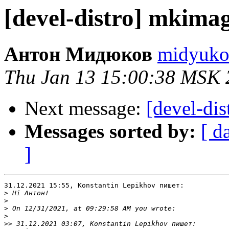
[devel-distro] mkimage
Антон Мидюков
midyukov
Thu Jan 13 15:00:38 MSK 
Next message:
[devel-dis
Messages sorted by:
[ d
]
31.12.2021 15:55, Konstantin Lepikhov пишет:

>
>
>
>
>>