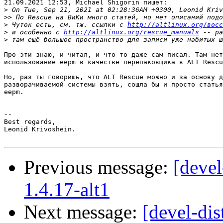
21.09.2021 12:53, Michael Shigorin пишет:

>
>>
>
 Чуток есть, см. тж. ссылки с 
http://altlinux.org/восс
>
 и особенно с 
http://altlinux.org/rescue_manuals
>
Про эти знаю, и читал, и что-то даже сам писал. Там нет
использование eepm в качестве перепаковщика в ALT Rescu
Но, раз ты говоришь, что ALT Rescue можно и за основу д
разворачиваемой системы взять, сошла бы и просто статья
eepm.

-- 

Best regards,

Leonid Krivoshein.

Previous message:
[devel
1.4.17-alt1
Next message:
[devel-dis