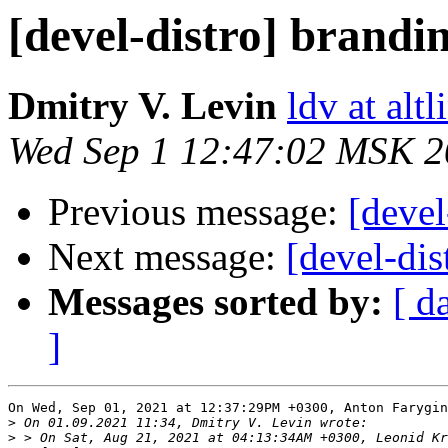
[devel-distro] brandi
Dmitry V. Levin
ldv at alt
Wed Sep 1 12:47:02 MSK 
Previous message:
[devel
Next message:
[devel-dis
Messages sorted by:
[ d
]
On Wed, Sep 01, 2021 at 12:37:29PM +0300, Anton Farygin
>
>