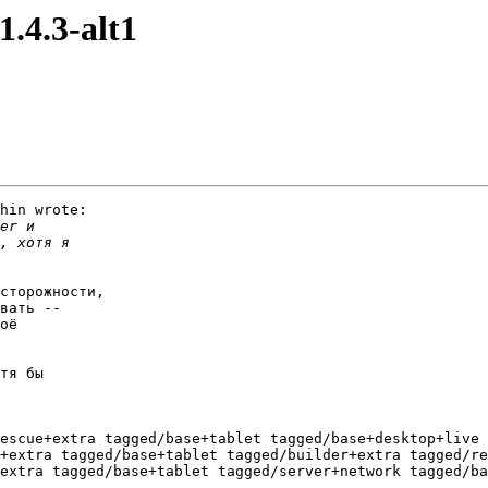
1.4.3-alt1
hin wrote:

сторожности,

вать --

оё

тя бы

escue+extra tagged/base+tablet tagged/base+desktop+live 
+extra tagged/base+tablet tagged/builder+extra tagged/re
extra tagged/base+tablet tagged/server+network tagged/ba