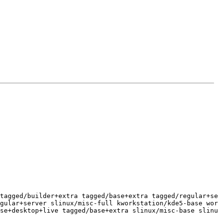
tagged/builder+extra tagged/base+extra tagged/regular+se
gular+server slinux/misc-full kworkstation/kde5-base wor
se+desktop+live tagged/base+extra slinux/misc-base slinu