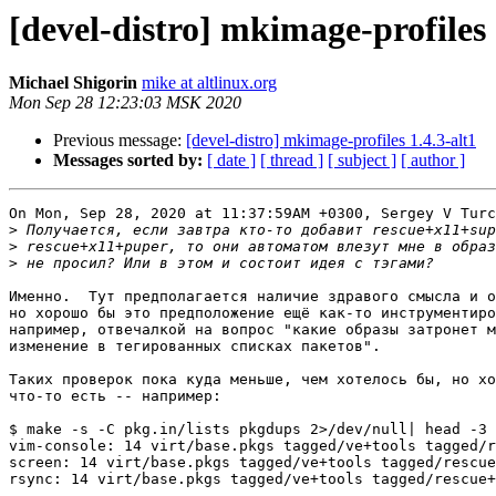
[devel-distro] mkimage-profiles 
Michael Shigorin
mike at altlinux.org
Mon Sep 28 12:23:03 MSK 2020
Previous message:
[devel-distro] mkimage-profiles 1.4.3-alt1
Messages sorted by:
[ date ]
[ thread ]
[ subject ]
[ author ]
On Mon, Sep 28, 2020 at 11:37:59AM +0300, Sergey V Turc
>
>
>
Именно.  Тут предполагается наличие здравого смысла и о
но хорошо бы это предположение ещё как-то инструментиро
например, отвечалкой на вопрос "какие образы затронет м
изменение в тегированных списках пакетов".

Таких проверок пока куда меньше, чем хотелось бы, но хо
что-то есть -- например:

$ make -s -C pkg.in/lists pkgdups 2>/dev/null| head -3

vim-console: 14 virt/base.pkgs tagged/ve+tools tagged/r
screen: 14 virt/base.pkgs tagged/ve+tools tagged/rescue
rsync: 14 virt/base.pkgs tagged/ve+tools tagged/rescue+